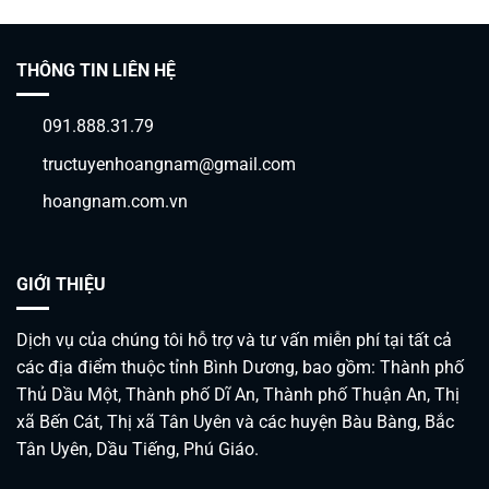
ngoài
Xin
tại
giấy
Bình
phép
Dương
an
ninh
THÔNG TIN LIÊN HỆ
trật
tự
tại
091.888.31.79
Bình
Dương
tructuyenhoangnam@gmail.com
hoangnam.com.vn
GIỚI THIỆU
Dịch vụ của chúng tôi hỗ trợ và tư vấn miễn phí tại tất cả
các địa điểm thuộc tỉnh Bình Dương, bao gồm: Thành phố
Thủ Dầu Một, Thành phố Dĩ An, Thành phố Thuận An, Thị
xã Bến Cát, Thị xã Tân Uyên và các huyện Bàu Bàng, Bắc
Tân Uyên, Dầu Tiếng, Phú Giáo.