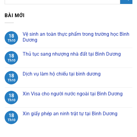
BÀI MỚI
Vệ sinh an toàn thực phẩm trong trường học Bình
18
Dương
Th10
Không
có
Thủ tục sang nhượng nhà đất tại Bình Dương
bình
18
luận
Th10
Không
ở
có
Vệ
bình
sinh
luận
Dịch vụ làm hộ chiếu tại bình dương
an
18
ở
toàn
Thủ
Th10
Không
thực
tục
có
phẩm
sang
bình
trong
nhượng
luận
Xin Visa cho người nước ngoài tại Bình Dương
trường
18
nhà
ở
học
đất
Dịch
Th10
Không
Bình
tại
vụ
có
Dương
Bình
làm
bình
Dương
hộ
luận
Xin giấy phép an ninh trật tự tại Bình Dương
18
chiếu
ở
tại
Xin
Th10
Không
bình
Visa
có
dương
cho
bình
người
luận
nước
ở