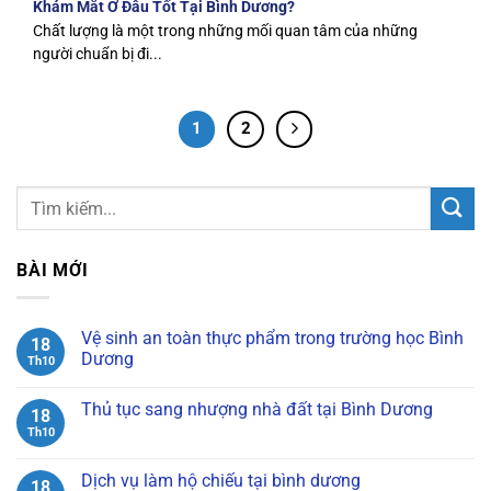
Khám Mắt Ở Đâu Tốt Tại Bình Dương?
Chất lượng là một trong những mối quan tâm của những
người chuẩn bị đi...
1
2
BÀI MỚI
Vệ sinh an toàn thực phẩm trong trường học Bình
18
Dương
Th10
Không
có
Thủ tục sang nhượng nhà đất tại Bình Dương
bình
18
luận
Th10
Không
ở
có
Vệ
bình
sinh
luận
Dịch vụ làm hộ chiếu tại bình dương
an
18
ở