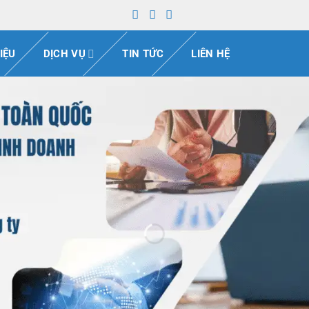
IỆU
DỊCH VỤ
TIN TỨC
LIÊN HỆ