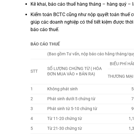
Kê khai, báo cáo thuế hàng tháng – hàng quý – 
Kiểm toán BCTC cũng như nộp quyết toán thuế cu
giúp các doanh nghiệp có thể tiết kiệm được thời g
báo cáo thuế.
BÁO CÁO THUẾ
(Bao gồm Tư vấn, nộp báo cáo hằng tháng/quý 
BIỂU PHÍ H
SỐ LƯỢNG CHỨNG TỪ ( HÓA
STT
ĐƠN MUA VÀO + BÁN RA)
THƯƠNG MẠI 
1
Không phát sinh
500,
2
Phát sinh dưới 5 chứng từ
700,
3
Phát sinh từ 5-10 chứng từ
900,
4
Từ 11-20 chứng từ
1,100
5
Từ 21-30 chứng từ
1,300