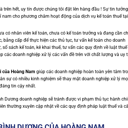
à trên hết, uy tín được chúng tôi đặt lên hàng đầu ! Sự tin tưởn
ỉ nam cho phương châm hoạt động của dịch vụ kế toán thuế tại
ưa có nhân viên kế toán, chưa có kế toán trưởng và đang cần c
ực, bằng cấp để thực hiện các thủ tục, tư vấn kế toán cho doanh
sổ sách kế toán, kê khai thuế, tư vấn các quy định về luật thuế
p các doanh nghiệp xử lý các vấn đề trên với chất lượng và uy t
gói của Hoàng Nam
giúp các doanh nghiệp hoàn toàn yên tâm tr
hân sự có nhiều kinh nghiệm sẽ thay mặt doanh nghiệp xử lý mọ
đáng tin cậy nhất.
ình Dương
doanh nghiệp sẽ tránh được vi phạm thủ tục hành chí
viên thường xuyên cập nhật về các quy định pháp luật thuế và c
I BÌNH DƯƠNG CỦA HOÀNG NAM