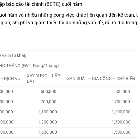
lập báo cáo tài chính (BCTC) cuối năm.
ối năm và nhiều những công việc khác liên quan đến kế toán, 
ian, chi phí và giảm thiểu tối đa những vấn đề, rủi ro đối trong
và in tờ khai)
ẰNG THÁNG (ĐVT: Đồng/Tháng)
XÂY DỰNG – LẮP
– DỊCH VỤ
SẢN XUẤT – GIA CÔNG – CHẾ BIẾN
ĐẶT
000
500,000
500,000
000
700,000
700,000
000
1,100,000
1,100,000
,000
1,300,000
1,300,000
,000
1,500,000
1,500,000