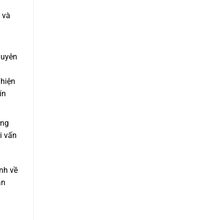
g và
huyên
 hiện
ín
ong
i vấn
nh về
ân