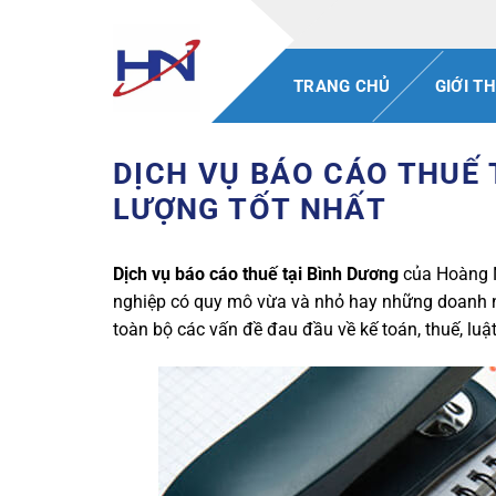
Bỏ
qua
nội
TRANG CHỦ
GIỚI TH
dung
DỊCH VỤ BÁO CÁO THUẾ 
LƯỢNG TỐT NHẤT
Dịch vụ báo cáo thuế tại Bình Dương
của Hoàng N
nghiệp có quy mô vừa và nhỏ hay những doanh ng
toàn bộ các vấn đề đau đầu về kế toán, thuế, lu