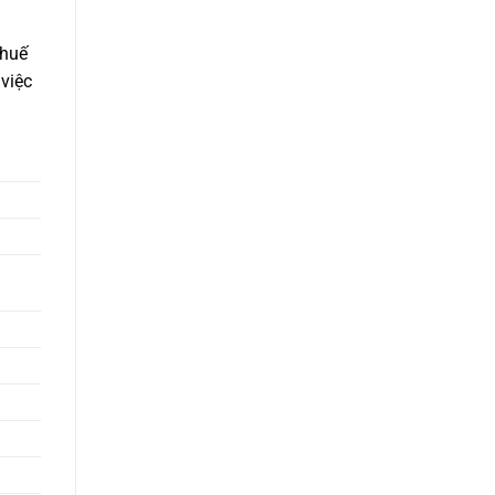
thuế
 việc