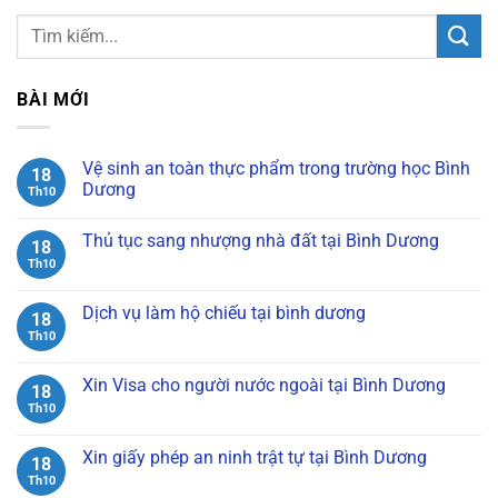
BÀI MỚI
Vệ sinh an toàn thực phẩm trong trường học Bình
18
Dương
Th10
Không
có
Thủ tục sang nhượng nhà đất tại Bình Dương
bình
18
luận
Th10
Không
ở
có
Vệ
bình
sinh
luận
Dịch vụ làm hộ chiếu tại bình dương
an
18
ở
toàn
Thủ
Th10
Không
thực
tục
có
phẩm
sang
bình
trong
nhượng
luận
Xin Visa cho người nước ngoài tại Bình Dương
trường
18
nhà
ở
học
đất
Dịch
Th10
Không
Bình
tại
vụ
có
Dương
Bình
làm
bình
Dương
hộ
luận
Xin giấy phép an ninh trật tự tại Bình Dương
18
chiếu
ở
tại
Xin
Th10
Không
bình
Visa
có