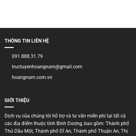
dương
cho
bình
người
luận
nước
ở
ngoài
Xin
tại
giấy
Bình
phép
Dương
an
ninh
trật
tự
THÔNG TIN LIÊN HỆ
tại
Bình
Dương
091.888.31.79
tructuyenhoangnam@gmail.com
hoangnam.com.vn
GIỚI THIỆU
Dịch vụ của chúng tôi hỗ trợ và tư vấn miễn phí tại tất cả
các địa điểm thuộc tỉnh Bình Dương, bao gồm: Thành phố
Thủ Dầu Một, Thành phố Dĩ An, Thành phố Thuận An, Thị