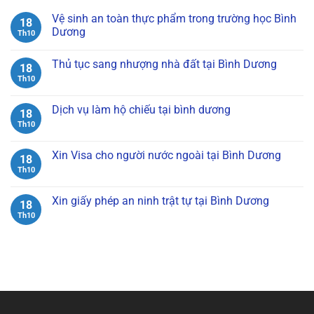
Vệ sinh an toàn thực phẩm trong trường học Bình
18
Dương
Th10
Không
có
Thủ tục sang nhượng nhà đất tại Bình Dương
bình
18
luận
Th10
Không
ở
có
Vệ
bình
sinh
luận
Dịch vụ làm hộ chiếu tại bình dương
an
18
ở
toàn
Thủ
Th10
Không
thực
tục
có
phẩm
sang
bình
trong
nhượng
luận
Xin Visa cho người nước ngoài tại Bình Dương
trường
18
nhà
ở
học
đất
Dịch
Th10
Không
Bình
tại
vụ
có
Dương
Bình
làm
bình
Dương
hộ
luận
Xin giấy phép an ninh trật tự tại Bình Dương
18
chiếu
ở
tại
Xin
Th10
Không
bình
Visa
có
dương
cho
bình
người
luận
nước
ở
ngoài
Xin
tại
giấy
Bình
phép
Dương
an
ninh
trật