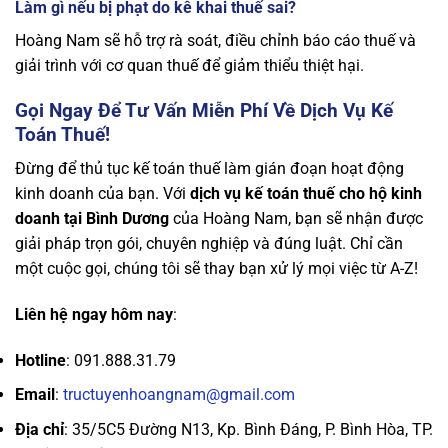
Làm gì nếu bị phạt do kê khai thuế sai?
Hoàng Nam sẽ hỗ trợ rà soát, điều chỉnh báo cáo thuế và
giải trình với cơ quan thuế để giảm thiểu thiệt hại.
Gọi Ngay Để Tư Vấn Miễn Phí Về Dịch Vụ Kế
Toán Thuế!
Đừng để thủ tục kế toán thuế làm gián đoạn hoạt động
kinh doanh của bạn. Với
dịch vụ kế toán thuế cho hộ kinh
doanh tại Bình Dương
của Hoàng Nam, bạn sẽ nhận được
giải pháp trọn gói, chuyên nghiệp và đúng luật. Chỉ cần
một cuộc gọi, chúng tôi sẽ thay bạn xử lý mọi việc từ A-Z!
Liên hệ ngay hôm nay
:
Hotline
: 091.888.31.79
Email
:
tructuyenhoangnam@gmail.com
Địa chỉ
: 35/5C5 Đường N13, Kp. Bình Đáng, P. Bình Hòa, TP.