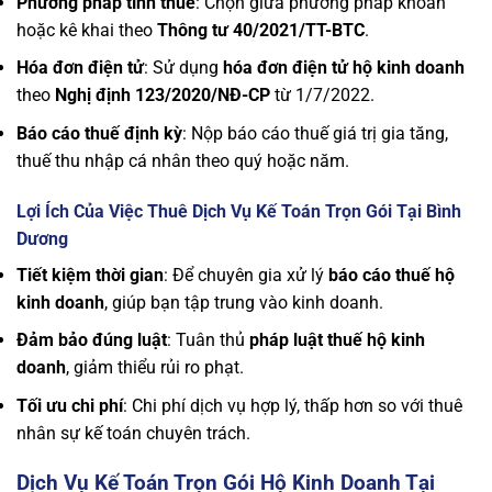
Phương pháp tính thuế
: Chọn giữa phương pháp khoán
hoặc kê khai theo
Thông tư 40/2021/TT-BTC
.
Hóa đơn điện tử
: Sử dụng
hóa đơn điện tử hộ kinh doanh
theo
Nghị định 123/2020/NĐ-CP
từ 1/7/2022.
Báo cáo thuế định kỳ
: Nộp báo cáo thuế giá trị gia tăng,
thuế thu nhập cá nhân theo quý hoặc năm.
Lợi Ích Của Việc Thuê Dịch Vụ Kế Toán Trọn Gói Tại Bình
Dương
Tiết kiệm thời gian
: Để chuyên gia xử lý
báo cáo thuế hộ
kinh doanh
, giúp bạn tập trung vào kinh doanh.
Đảm bảo đúng luật
: Tuân thủ
pháp luật thuế hộ kinh
doanh
, giảm thiểu rủi ro phạt.
Tối ưu chi phí
: Chi phí dịch vụ hợp lý, thấp hơn so với thuê
nhân sự kế toán chuyên trách.
Dịch Vụ Kế Toán Trọn Gói Hộ Kinh Doanh Tại