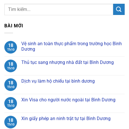
BÀI MỚI
Vệ sinh an toàn thực phẩm trong trường học Bình
18
Dương
Th10
Không
có
Thủ tục sang nhượng nhà đất tại Bình Dương
bình
18
luận
Th10
Không
ở
có
Vệ
bình
sinh
luận
Dịch vụ làm hộ chiếu tại bình dương
an
18
ở
toàn
Thủ
Th10
Không
thực
tục
có
phẩm
sang
bình
trong
nhượng
luận
Xin Visa cho người nước ngoài tại Bình Dương
trường
18
nhà
ở
học
đất
Dịch
Th10
Không
Bình
tại
vụ
có
Dương
Bình
làm
bình
Dương
hộ
luận
Xin giấy phép an ninh trật tự tại Bình Dương
18
chiếu
ở
tại
Xin
Th10
Không
bình
Visa
có