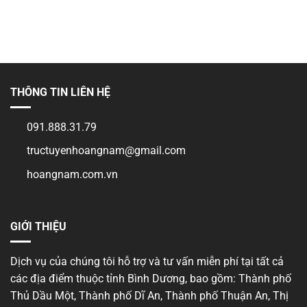
dương
cho
bình
người
luận
nước
ở
ngoài
Xin
tại
giấy
Bình
phép
Dương
an
ninh
trật
tự
THÔNG TIN LIÊN HỆ
tại
Bình
Dương
091.888.31.79
tructuyenhoangnam@gmail.com
hoangnam.com.vn
GIỚI THIỆU
Dịch vụ của chúng tôi hỗ trợ và tư vấn miễn phí tại tất cả
các địa điểm thuộc tỉnh Bình Dương, bao gồm: Thành phố
Thủ Dầu Một, Thành phố Dĩ An, Thành phố Thuận An, Thị