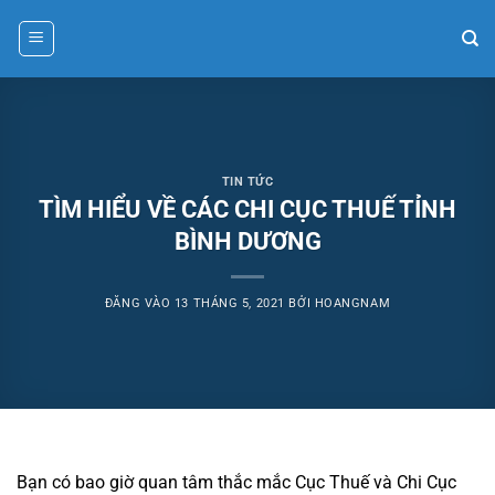
Bỏ
qua
nội
dung
TIN TỨC
TÌM HIỂU VỀ CÁC CHI CỤC THUẾ TỈNH
BÌNH DƯƠNG
ĐĂNG VÀO
13 THÁNG 5, 2021
BỞI
HOANGNAM
Bạn có bao giờ quan tâm thắc mắc Cục Thuế và Chi Cục