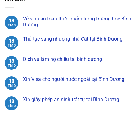
Vệ sinh an toàn thực phẩm trong trường học Bình
18
Dương
Th10
Không
có
Thủ tục sang nhượng nhà đất tại Bình Dương
bình
18
luận
Th10
Không
ở
có
Vệ
bình
sinh
luận
Dịch vụ làm hộ chiếu tại bình dương
an
18
ở
toàn
Thủ
Th10
Không
thực
tục
có
phẩm
sang
bình
trong
nhượng
luận
Xin Visa cho người nước ngoài tại Bình Dương
trường
18
nhà
ở
học
đất
Dịch
Th10
Không
Bình
tại
vụ
có
Dương
Bình
làm
bình
Dương
hộ
luận
Xin giấy phép an ninh trật tự tại Bình Dương
18
chiếu
ở
tại
Xin
Th10
Không
bình
Visa
có
dương
cho
bình
người
luận
nước
ở
ngoài
Xin
tại
giấy
Bình
phép
Dương
an