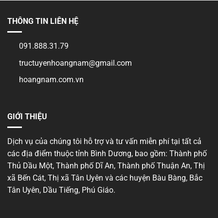
ninh
trật
tự
THÔNG TIN LIÊN HỆ
tại
Bình
Dương
091.888.31.79
tructuyenhoangnam@gmail.com
hoangnam.com.vn
GIỚI THIỆU
Dịch vụ của chúng tôi hỗ trợ và tư vấn miễn phí tại tất cả
các địa điểm thuộc tỉnh Bình Dương, bao gồm: Thành phố
Thủ Dầu Một, Thành phố Dĩ An, Thành phố Thuận An, Thị
xã Bến Cát, Thị xã Tân Uyên và các huyện Bàu Bàng, Bắc
Tân Uyên, Dầu Tiếng, Phú Giáo.