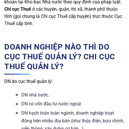
khoản tại Kho bạc Nhà nước theo quy định của pháp luật.
Chi cục Thuế
ở các huyện, quận, thị xã, thành phố thuộc
tỉnh (gọi chung là Chi cục Thuế cấp huyện) trực thuộc Cục
Thuế cấp tỉnh.
DOANH NGHIỆP NÀO THÌ DO
CỤC THUẾ QUẢN LÝ? CHI CỤC
THUẾ QUẢN LÝ?
DN do cục thuế quản lý:
DN nhà nước.
DN có vốn đầu tư nước ngoài
DN hạch toán toàn ngành, doanh nghiệp hoạt
động trên nhiều địa bàn (như thủy điện, bưu chính,
viễn thông, xây dựng cơ bản…)