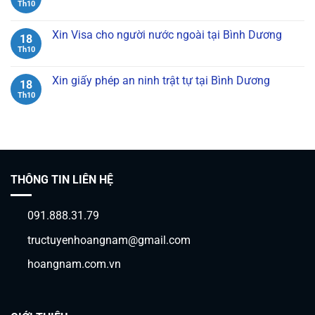
Thủ
Th10
Không
thực
tục
có
phẩm
sang
bình
trong
nhượng
luận
Xin Visa cho người nước ngoài tại Bình Dương
trường
18
nhà
ở
học
đất
Dịch
Th10
Không
Bình
tại
vụ
có
Dương
Bình
làm
bình
Dương
hộ
luận
Xin giấy phép an ninh trật tự tại Bình Dương
18
chiếu
ở
tại
Xin
Th10
Không
bình
Visa
có
dương
cho
bình
người
luận
nước
ở
ngoài
Xin
tại
giấy
Bình
phép
Dương
an
ninh
THÔNG TIN LIÊN HỆ
trật
tự
tại
091.888.31.79
Bình
Dương
tructuyenhoangnam@gmail.com
hoangnam.com.vn