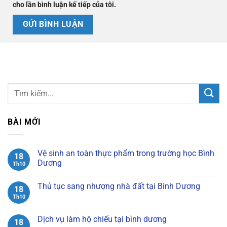
cho lần bình luận kế tiếp của tôi.
BÀI MỚI
Vệ sinh an toàn thực phẩm trong trường học Bình
18
Dương
Th10
Không
có
Thủ tục sang nhượng nhà đất tại Bình Dương
bình
18
luận
Th10
Không
ở
có
Vệ
bình
sinh
luận
Dịch vụ làm hộ chiếu tại bình dương
an
18
ở
toàn